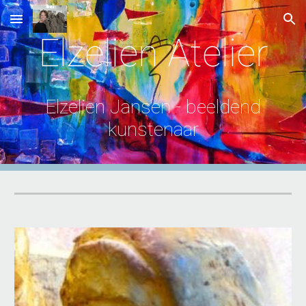
Skip to main content
Skip to navigation
Elzelien Atelier
Elzelien Jansen - beeldend
kunstenaar